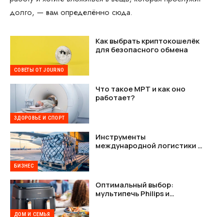
долго, — вам определённо сюда.
Как выбрать криптокошелёк
для безопасного обмена
СОВЕТЫ ОТ JOURNO
Что такое МРТ и как оно
работает?
ЗДОРОВЬЕ И СПОРТ
Инструменты
международной логистики —
как наладить стабильную
связь между Украиной и США
БИЗНЕС
Оптимальный выбор:
мультипечь Philips и
мультипечь Tefal в деталях
ДОМ И СЕМЬЯ