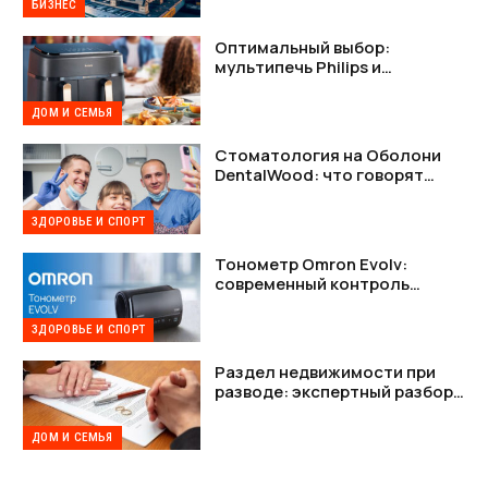
БИЗНЕС
Оптимальный выбор:
мультипечь Philips и
мультипечь Tefal в деталях
ДОМ И СЕМЬЯ
Стоматология на Оболони
DentalWood: что говорят
пациенты и почему это важно
ЗДОРОВЬЕ И СПОРТ
Тонометр Omron Evolv:
современный контроль
давления без лишних
проводов
ЗДОРОВЬЕ И СПОРТ
Раздел недвижимости при
разводе: экспертный разбор
возможностей на платформе
Шлюбу.net
ДОМ И СЕМЬЯ