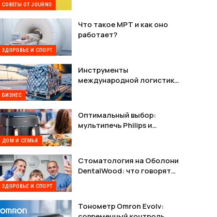
СОВЕТЫ ОТ JOURNO
Что такое МРТ и как оно
работает?
ЗДОРОВЬЕ И СПОРТ
Инструменты
международной логистики
— как наладить стабильную
БИЗНЕС
связь между Украиной и
США
Оптимальный выбор:
мультипечь Philips и
мультипечь Tefal в деталях
ДОМ И СЕМЬЯ
Стоматология на Оболони
DentalWood: что говорят
пациенты и почему это
ЗДОРОВЬЕ И СПОРТ
важно
Тонометр Omron Evolv:
современный контроль