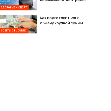
давления без лишних
ЗДОРОВЬЕ И СПОРТ
проводов
Как подготовиться к
обмену крупной суммы
валюты в Киеве
СОВЕТЫ ОТ JOURNO