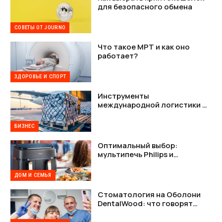
для безопасного обмена
СОВЕТЫ ОТ JOURNO
Что такое МРТ и как оно
работает?
ЗДОРОВЬЕ И СПОРТ
Инструменты
международной логистики —
как наладить стабильную
связь между Украиной и США
БИЗНЕС
Оптимальный выбор:
мультипечь Philips и
мультипечь Tefal в деталях
ДОМ И СЕМЬЯ
Стоматология на Оболони
DentalWood: что говорят
пациенты и почему это важно