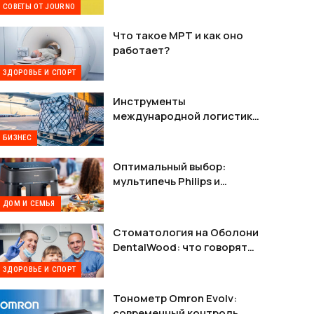
СОВЕТЫ ОТ JOURNO
Что такое МРТ и как оно
работает?
ЗДОРОВЬЕ И СПОРТ
Инструменты
международной логистики
— как наладить стабильную
БИЗНЕС
связь между Украиной и
США
Оптимальный выбор:
мультипечь Philips и
мультипечь Tefal в деталях
ДОМ И СЕМЬЯ
Стоматология на Оболони
DentalWood: что говорят
пациенты и почему это
ЗДОРОВЬЕ И СПОРТ
важно
Тонометр Omron Evolv:
современный контроль