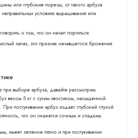
щины или глубокие порезы, от такого арбуза
 о неправильных условиях выращивания или
говорить о том, что он начал портиться.
 кислый запах, это признак начавшегося брожения.
ктике
ие при выборе арбуза, давайте рассмотрим
з весом 5 кг с сухим хвостиком, насыщенной
 При постукивании арбуз издает глубокий глухой
оятность, что он окажется сочным и сладким.
клым, имеет зеленое пятно и при постукивании