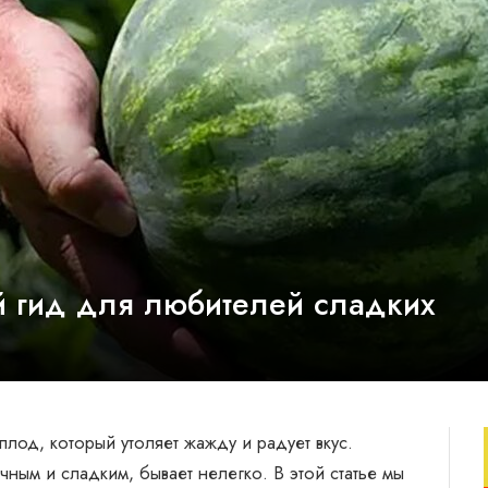
й гид для любителей сладких
лод, который утоляет жажду и радует вкус.
ным и сладким, бывает нелегко. В этой статье мы