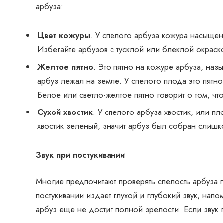
арбуза:
Цвет кожуры
. У спелого арбуза кожура насыщен
Избегайте арбузов с тусклой или блеклой окраск
Желтое пятно
. Это пятно на кожуре арбуза, наз
арбуз лежал на земле. У спелого плода это пят
Белое или светло-желтое пятно говорит о том, чт
Сухой хвостик
. У спелого арбуза хвостик, или п
хвостик зеленый, значит арбуз был собран слишк
Звук при постукивании
Многие предпочитают проверять спелость арбуза п
постукивании издает глухой и глубокий звук, нап
арбуз еще не достиг полной зрелости. Если звук 