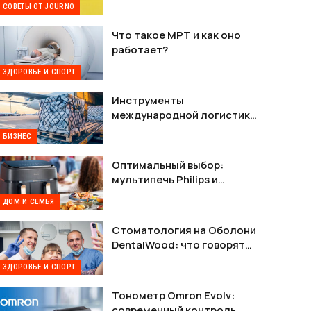
СОВЕТЫ ОТ JOURNO
Что такое МРТ и как оно
работает?
ЗДОРОВЬЕ И СПОРТ
Инструменты
международной логистики
— как наладить стабильную
БИЗНЕС
связь между Украиной и
США
Оптимальный выбор:
мультипечь Philips и
мультипечь Tefal в деталях
ДОМ И СЕМЬЯ
Стоматология на Оболони
DentalWood: что говорят
пациенты и почему это
ЗДОРОВЬЕ И СПОРТ
важно
Тонометр Omron Evolv:
современный контроль