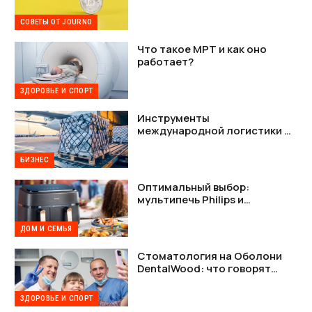
СОВЕТЫ ОТ JOURNO
Что такое МРТ и как оно
работает?
ЗДОРОВЬЕ И СПОРТ
Инструменты
международной логистики —
как наладить стабильную
связь между Украиной и США
БИЗНЕС
Оптимальный выбор:
мультипечь Philips и
мультипечь Tefal в деталях
ДОМ И СЕМЬЯ
Стоматология на Оболони
DentalWood: что говорят
пациенты и почему это важно
ЗДОРОВЬЕ И СПОРТ