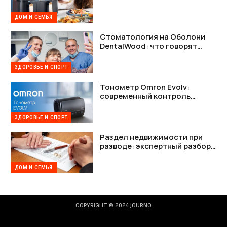
мультипечь Tefal в деталях
ДОМ И СЕМЬЯ
Стоматология на Оболони
DentalWood: что говорят
пациенты и почему это важно
ЗДОРОВЬЕ И СПОРТ
Тонометр Omron Evolv:
современный контроль
давления без лишних
проводов
ЗДОРОВЬЕ И СПОРТ
Раздел недвижимости при
разводе: экспертный разбор
возможностей на платформе
Шлюбу.net
ДОМ И СЕМЬЯ
COPYRIGHT © 2024 JOURNO