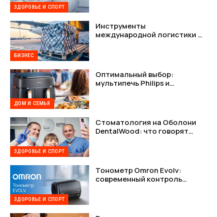
ЗДОРОВЬЕ И СПОРТ
Инструменты
международной логистики —
как наладить стабильную
связь между Украиной и США
БИЗНЕС
Оптимальный выбор:
мультипечь Philips и
мультипечь Tefal в деталях
ДОМ И СЕМЬЯ
Стоматология на Оболони
DentalWood: что говорят
пациенты и почему это важно
ЗДОРОВЬЕ И СПОРТ
Тонометр Omron Evolv:
современный контроль
давления без лишних
проводов
ЗДОРОВЬЕ И СПОРТ