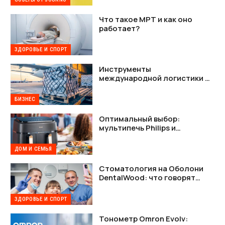
Что такое МРТ и как оно
работает?
ЗДОРОВЬЕ И СПОРТ
Инструменты
международной логистики —
как наладить стабильную
связь между Украиной и США
БИЗНЕС
Оптимальный выбор:
мультипечь Philips и
мультипечь Tefal в деталях
ДОМ И СЕМЬЯ
Стоматология на Оболони
DentalWood: что говорят
пациенты и почему это важно
ЗДОРОВЬЕ И СПОРТ
Тонометр Omron Evolv: