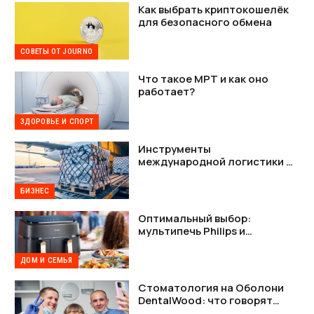
Как выбрать криптокошелёк
для безопасного обмена
СОВЕТЫ ОТ JOURNO
Что такое МРТ и как оно
работает?
ЗДОРОВЬЕ И СПОРТ
Инструменты
международной логистики —
как наладить стабильную
связь между Украиной и США
БИЗНЕС
Оптимальный выбор:
мультипечь Philips и
мультипечь Tefal в деталях
ДОМ И СЕМЬЯ
Стоматология на Оболони
DentalWood: что говорят
пациенты и почему это важно