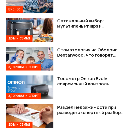
как наладить стабильную
связь между Украиной и США
БИЗНЕС
Оптимальный выбор:
мультипечь Philips и
мультипечь Tefal в деталях
ДОМ И СЕМЬЯ
Стоматология на Оболони
DentalWood: что говорят
пациенты и почему это важно
ЗДОРОВЬЕ И СПОРТ
Тонометр Omron Evolv:
современный контроль
давления без лишних
проводов
ЗДОРОВЬЕ И СПОРТ
Раздел недвижимости при
разводе: экспертный разбор
возможностей на платформе
Шлюбу.net
ДОМ И СЕМЬЯ