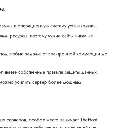
ра
граммы и операционную систему устанавливать.
 вами ресурсы, поэтому чужие сайты никак не
 под любые задачи: от электронной коммерции до
авливаете собственные правила защиты данных.
да можно усилить сервер более мощным
х серверов, особое место занимает TheHost.
зарекомендовал себя как один из крупнейших