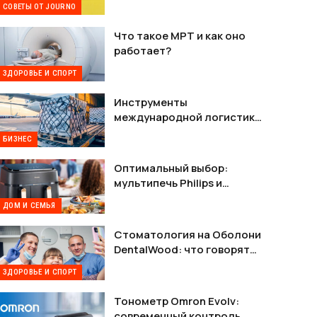
СОВЕТЫ ОТ JOURNO
Что такое МРТ и как оно
работает?
ЗДОРОВЬЕ И СПОРТ
Инструменты
международной логистики
— как наладить стабильную
БИЗНЕС
связь между Украиной и
США
Оптимальный выбор:
мультипечь Philips и
мультипечь Tefal в деталях
ДОМ И СЕМЬЯ
Стоматология на Оболони
DentalWood: что говорят
пациенты и почему это
ЗДОРОВЬЕ И СПОРТ
важно
Тонометр Omron Evolv:
современный контроль