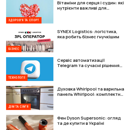
Вітаміни для серця і судин: які
нутрієнти важливі для
підтримки організму
ЗДОРОВ'Я ТА СПОРТ
SYNEX Logistics: логістика,
яка робить бізнес гнучкішим
БІЗНЕС
Сервіс автоматизації
Telegram та сучасні рішення
для захисту акаунтів
ТЕХНОЛОГІЇ
Духовка Whirlpool та варильна
панель Whirlpool: комплектне
рішення
ДІМ ТА СІМ'Я
Фен Dyson Supersonic: огляд
та де купити в Україні