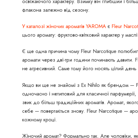
освіжаючого характеру. Взимку він глибший і біл
флакона залежно від сезону.
У каталозі жіночих ароматів YAROMA
є
Fleur Narco
цього аромату: фруктово-квітковий характер у маслі
Є ще одна причина чому Fleur Narcotique полюбил
аромати через дві-три години починають давити. Fl
не агресивний. Саме тому його носять цілий день
Якщо ви ще не знайомі з Ex Nihilo як брендом — F
одночасно і нетиповий для класичної парфумерії, 
звик до більш традиційних ароматів. Аромат, яког
себе — повертається знову. Fleur Narcotique — арома
кожному кроці.
Жіночий аромат? Формально так. Але чоловіки, як