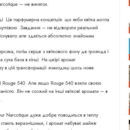
rcotique — не виняток.
оді. Це парфумерна концепція: що якби квітка могла
чуттєвою. Завдання — не відтворити реальний
 існувало але здається абсолютно знайомим.
ерсика, потім серце з квіткового фону де троянда і
 суха база в кінці. На шкірі аромат
зу в цій трансформації знаходиш щось нове.
що і Rouge 540. Але якщо Rouge 540 взяли своєю
ваністю. Він не схожий на інші квіткові аромати — в
.
eur Narcotique дуже добре поводиться в теплу
ти стають виразнішими, і аромат набуває майже