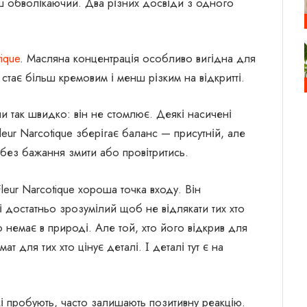
ьш обволікаючий. Два різних досвіди з одного
tique
. Масляна концентрація особливо вигідна для
 стає більш кремовим і менш різким на відкритті.
и так швидко: він не стомлює. Деякі насичені
eur Narcotique зберігає баланс — присутній, але
 без бажання змити або провітритись.
leur Narcotique хороша точка входу. Він
і достатньо зрозумілий щоб не відлякати тих хто
о немає в природі. Але той, хто його відкрив для
т для тих хто цінує деталі. І деталі тут є на
і пробують, часто залишають позитивну реакцію.