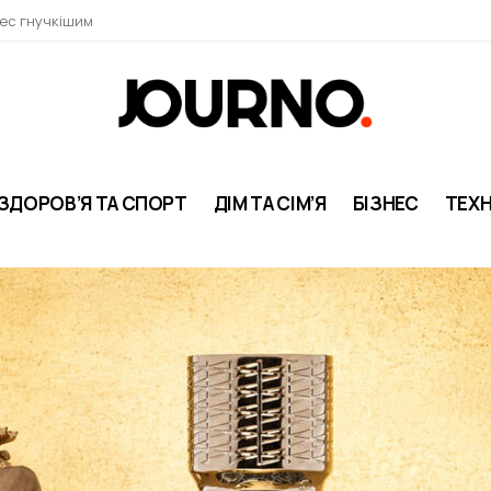
нес гнучкішим
ЗДОРОВ’Я ТА СПОРТ
ДІМ ТА СІМ’Я
БІЗНЕС
ТЕХН