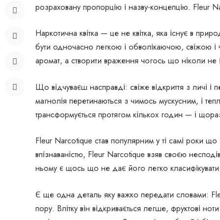
розраховану пропорцію і назву-концепцію. Fleur Na
Наркотична квітка — це не квітка, яка існує в прир
бути одночасно легкою і обволікаючою, свіжою і 
аромат, а створити враження чогось що ніколи не
Що відчуваєш насправді: свіже відкриття з личі і п
магнолія перетинаються з чимось мускусним, і тепла
трансформується протягом кількох годин — і щора
Fleur Narcotique став популярним у ті самі роки 
впізнаваністю, Fleur Narcotique взяв своєю несподі
ньому є щось що не дає його легко класифікувати
Є ще одна деталь яку важко передати словами: Fl
пору. Влітку він відкривається легше, фруктові но