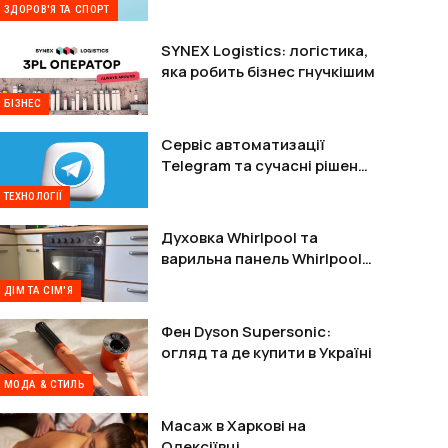
ЗДОРОВ'Я ТА СПОРТ
SYNEX Logistics: логістика,
яка робить бізнес гнучкішим
БІЗНЕС
Сервіс автоматизації
Telegram та сучасні рішення
для захисту акаунтів
ТЕХНОЛОГІЇ
Духовка Whirlpool та
варильна панель Whirlpool:
комплектне рішення
ДІМ ТА СІМ'Я
Фен Dyson Supersonic:
огляд та де купити в Україні
МОДА & СТИЛЬ
Масаж в Харкові на
Олексіївці