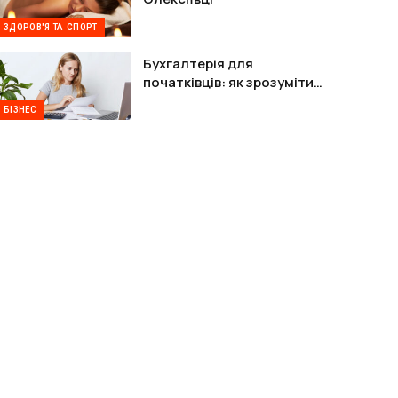
ЗДОРОВ'Я ТА СПОРТ
Бухгалтерія для
початківців: як зрозуміти
облік без хаосу
БІЗНЕС