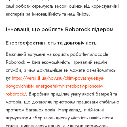
самі роботи отримують високі оцінки від користувачів і
експертів за інноваційність та надійність.
Інновації, що роблять Roborock лідером
Енергоефективність та довговічність
Важливий аргумент на користь роботів-пилососів
Roborock — їхня економічність і тривалий термін
служби, з чим докладніше ви можете ознайомитись
тут
https://versii.if.ua/novunu/chim-poyasnyuetsya-
dovgovichnist-i-energoefektivnist-robotiv-pilososiv-
roborock/
. Виробник приділяє увагу якості батарей та
моторів, що дозволяє пристроям працювати стабільно
протягом багатьох років. Наприклад, літій-іонні
акумулятори зберігають високу місткість навіть після
сотень циклів заряджання, а двигуни витримують