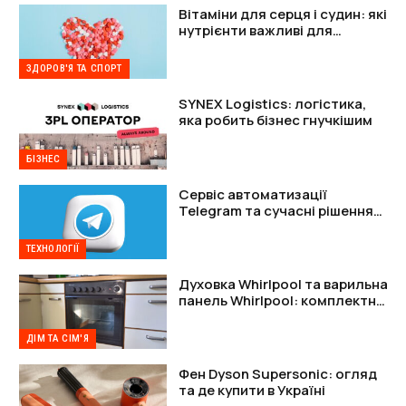
Вітаміни для серця і судин: які
нутрієнти важливі для
підтримки організму
ЗДОРОВ'Я ТА СПОРТ
SYNEX Logistics: логістика,
яка робить бізнес гнучкішим
БІЗНЕС
Сервіс автоматизації
Telegram та сучасні рішення
для захисту акаунтів
ТЕХНОЛОГІЇ
Духовка Whirlpool та варильна
панель Whirlpool: комплектне
рішення
ДІМ ТА СІМ'Я
Фен Dyson Supersonic: огляд
та де купити в Україні