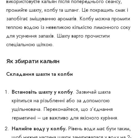
використовуєте кальян після попереднього сеансу,
промийте шахту, колбу та шланг. Це покращить смак і
запобігає змішуванню ароматів. Колбу можна промити
теплою водою із невеликою кількістю лимонного соку
для усунення запахів. Шахту варто прочистити
спеціальною щіткою.
Як збирати кальян
Складання шахти та колби
Встановіть шахту у колбу
. Зазвичай шахта
кріпиться на різьбленні або за допомогою
ущільнювача. Переконайтеся, що з’єднання
герметичні – це важливо для якісного куріння.
Налийте воду у колбу.
Рівень води має бути таким,
щоб нижня частина шахти занурювалася у воду на 2-