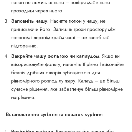
тютюн не лежить щільно – повітря має вільно
проходити через нього.
Заповніть чашу
. Насипте тютюн у чашу, не
притискаючи його. Залишіть трохи простору між
тютюном і верхнім краєм чаші – це запобігає
підгоранню.
Закрийте чашу фольгою чи калаудом
. Якщо ви
використовуєте фольгу, натягніть її рівно і виконайте
безліч дрібних отворів зубочисткою для
рівномірного розподілу жару. Калауд – це більш
сучасне рішення, яке забезпечує більш рівномірне
нагрівання.
Встановлення вугілля та початок куріння
Розігрійте вугілля.
Використовуйте плитку або