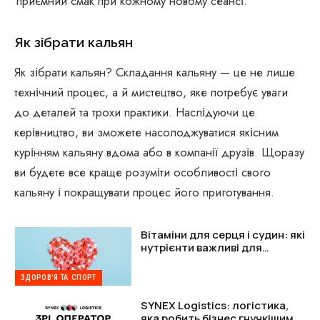
приємний смак при кожному новому сеансі.
Як зібрати кальян
Як зібрати кальян? Складання кальяну — це не лише
технічний процес, а й мистецтво, яке потребує уваги
до деталей та трохи практики. Наслідуючи це
керівництво, ви зможете насолоджуватися якісним
курінням кальяну вдома або в компанії друзів. Щоразу
ви будете все краще розуміти особливості свого
кальяну і покращувати процес його приготування.
Вітаміни для серця і судин: які
нутрієнти важливі для
підтримки організму
ЗДОРОВ'Я ТА СПОРТ
SYNEX Logistics: логістика,
яка робить бізнес гнучкішим