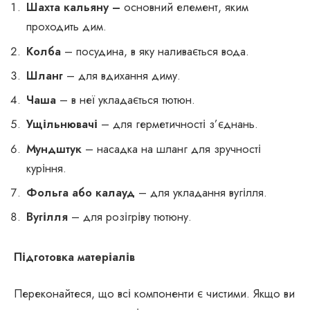
Шахта кальяну –
основний елемент, яким
проходить дим.
Колба
– посудина, в яку наливається вода.
Шланг
– для вдихання диму.
Чаша
– в неї укладається тютюн.
Ущільнювачі
– для герметичності з’єднань.
Мундштук
– насадка на шланг для зручності
куріння.
Фольга або калауд
– для укладання вугілля.
Вугілля
– для розігріву тютюну.
Підготовка матеріалів
Переконайтеся, що всі компоненти є чистими. Якщо ви