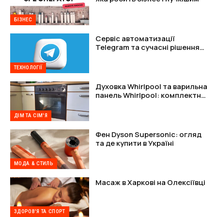
БІЗНЕС
Сервіс автоматизації
Telegram та сучасні рішення
для захисту акаунтів
ТЕХНОЛОГІЇ
Духовка Whirlpool та варильна
панель Whirlpool: комплектне
рішення
ДІМ ТА СІМ'Я
Фен Dyson Supersonic: огляд
та де купити в Україні
МОДА & СТИЛЬ
Масаж в Харкові на Олексіївці
ЗДОРОВ'Я ТА СПОРТ