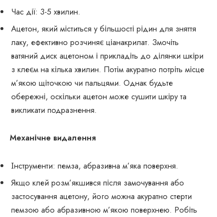
Час дії: 3-5 хвилин.
Ацетон, який міститься у більшості рідин для зняття
лаку, ефективно розчиняє ціанакрилат. Змочіть
ватяний диск ацетоном і прикладіть до ділянки шкіри
з клеєм на кілька хвилин. Потім акуратно потріть місце
м’якою щіточкою чи пальцями. Однак будьте
обережні, оскільки ацетон може сушити шкіру та
викликати подразнення.
Механічне видалення
Інструменти: пемза, абразивна м’яка поверхня.
Якщо клей розм’якшився після замочування або
застосування ацетону, його можна акуратно стерти
пемзою або абразивною м’якою поверхнею. Робіть