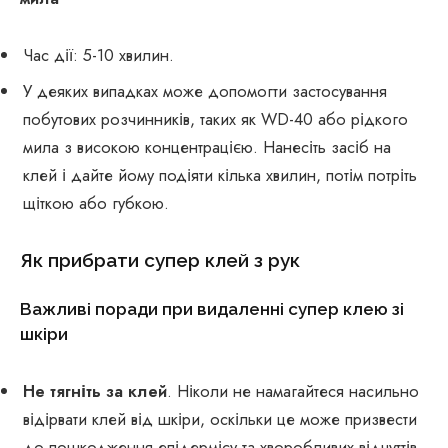
Час дії: 5-10 хвилин.
У деяких випадках може допомогти застосування
побутових розчинників, таких як WD-40 або рідкого
мила з високою концентрацією. Нанесіть засіб на
клей і дайте йому подіяти кілька хвилин, потім потріть
щіткою або губкою.
Як прибрати супер клей з рук
Важливі поради при видаленні супер клею зі
шкіри
Не тягніть за клей
. Ніколи не намагайтеся насильно
відірвати клей від шкіри, оскільки це може призвести
до пошкодження епідермісу та хворобливих відчуттів.