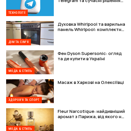
Telegram та сучасні рішення
для захисту акаунтів
ТЕХНОЛОГІЇ
Духовка Whirlpool та варильна
панель Whirlpool: комплектне
рішення
ДІМ ТА СІМ'Я
Фен Dyson Supersonic: огляд
та де купити в Україні
МОДА & СТИЛЬ
Масаж в Харкові на Олексіївці
ЗДОРОВ'Я ТА СПОРТ
Fleur Narcotique: найдивніший
аромат з Парижа, від якого не
можна відійти
МОДА & СТИЛЬ