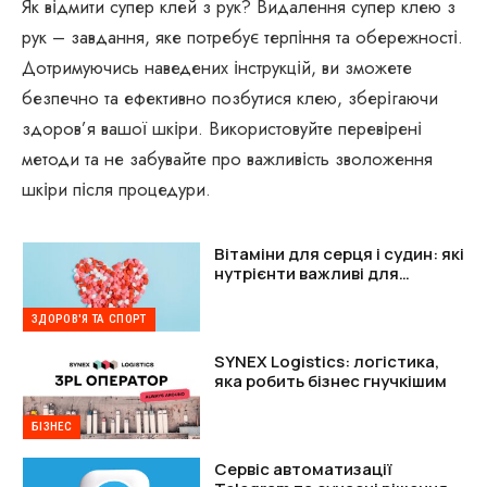
Як відмити супер клей з рук? Видалення супер клею з
рук – завдання, яке потребує терпіння та обережності.
Дотримуючись наведених інструкцій, ви зможете
безпечно та ефективно позбутися клею, зберігаючи
здоров’я вашої шкіри. Використовуйте перевірені
методи та не забувайте про важливість зволоження
шкіри після процедури.
Вітаміни для серця і судин: які
нутрієнти важливі для
підтримки організму
ЗДОРОВ'Я ТА СПОРТ
SYNEX Logistics: логістика,
яка робить бізнес гнучкішим
БІЗНЕС
Сервіс автоматизації