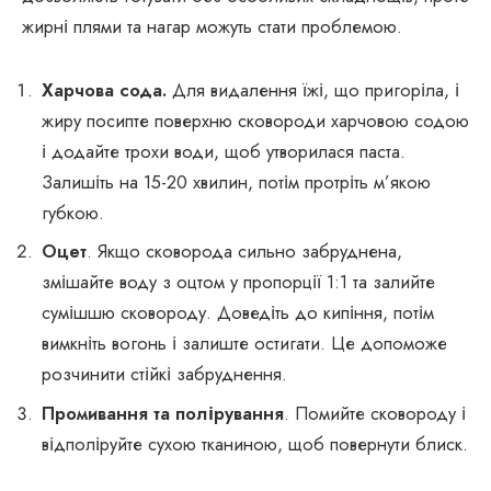
жирні плями та нагар можуть стати проблемою.
Харчова сода.
Для видалення їжі, що пригоріла, і
жиру посипте поверхню сковороди харчовою содою
і додайте трохи води, щоб утворилася паста.
Залишіть на 15-20 хвилин, потім протріть м’якою
губкою.
Оцет
. Якщо сковорода сильно забруднена,
змішайте воду з оцтом у пропорції 1:1 та залийте
сумішшю сковороду. Доведіть до кипіння, потім
вимкніть вогонь і залиште остигати. Це допоможе
розчинити стійкі забруднення.
Промивання та полірування
. Помийте сковороду і
відполіруйте сухою тканиною, щоб повернути блиск.