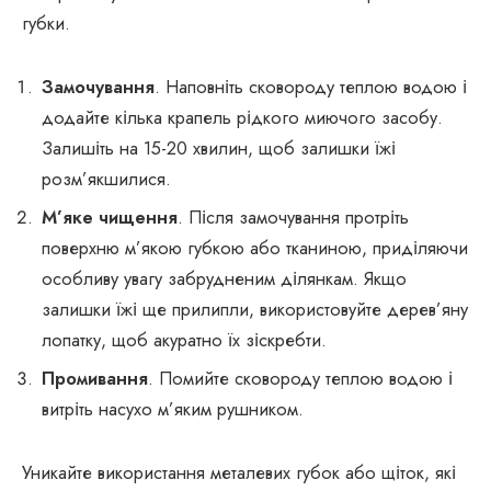
губки.
Замочування
. Наповніть сковороду теплою водою і
додайте кілька крапель рідкого миючого засобу.
Залишіть на 15-20 хвилин, щоб залишки їжі
розм’якшилися.
М’яке чищення
. Після замочування протріть
поверхню м’якою губкою або тканиною, приділяючи
особливу увагу забрудненим ділянкам. Якщо
залишки їжі ще прилипли, використовуйте дерев’яну
лопатку, щоб акуратно їх зіскребти.
Промивання
. Помийте сковороду теплою водою і
витріть насухо м’яким рушником.
Уникайте використання металевих губок або щіток, які