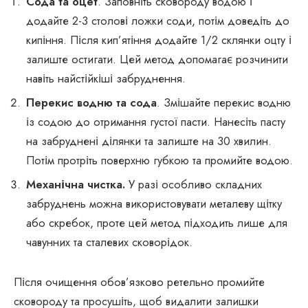
Сода та оцет
. Заповніть сковороду водою і
додайте 2-3 столові ложки соди, потім доведіть до
кипіння. Після кип’ятіння додайте 1/2 склянки оцту і
залиште остигати. Цей метод допомагає розчинити
навіть найстійкіші забруднення.
Перекис водню та сода
. Змішайте перекис водню
із содою до отримання густої пасти. Нанесіть пасту
на забруднені ділянки та залиште на 30 хвилин.
Потім протріть поверхню губкою та промийте водою.
Механічна чистка.
У разі особливо складних
забруднень можна використовувати металеву щітку
або скребок, проте цей метод підходить лише для
чавунних та сталевих сковорідок.
Після очищення обов’язково ретельно промийте
сковороду та просушіть, щоб видалити залишки