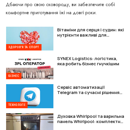
Дбаючи про свою сковороду, ви забезпечите собі
комфортне приготування їжі на довгі роки.
Вітаміни для серця і судин: які
нутрієнти важливі для
підтримки організму
ЗДОРОВ'Я ТА СПОРТ
SYNEX Logistics: логістика,
яка робить бізнес гнучкішим
БІЗНЕС
Сервіс автоматизації
Telegram та сучасні рішення
для захисту акаунтів
ТЕХНОЛОГІЇ
Духовка Whirlpool та варильна
панель Whirlpool: комплектне
рішення