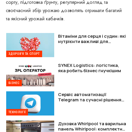
сорту, підготовка ґрунту, регулярний догляд та
своєчасний збір урожаю дозволять отримати багатий
та якісний урожай кабачків.
Вітаміни для серця і судин: які
нутрієнти важливі для
підтримки організму
ЗДОРОВ'Я ТА СПОРТ
SYNEX Logistics: логістика,
яка робить бізнес гнучкішим
БІЗНЕС
Сервіс автоматизації
Telegram та сучасні рішення
для захисту акаунтів
ТЕХНОЛОГІЇ
Духовка Whirlpool та варильна
панель Whirlpool: комплектне