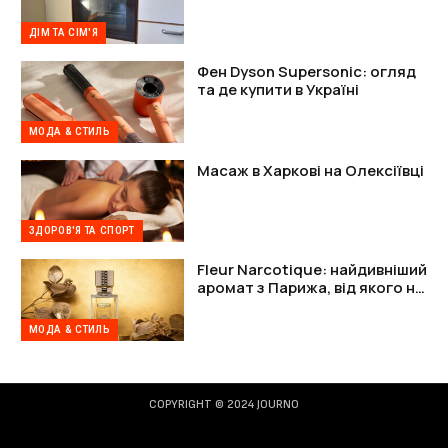
рішення
ДІМ ТА СІМ'Я
Фен Dyson Supersonic: огляд
та де купити в Україні
МОДА & СТИЛЬ
Масаж в Харкові на Олексіївці
ЗДОРОВ'Я ТА СПОРТ
Fleur Narcotique: найдивніший
аромат з Парижа, від якого не
можна відійти
МОДА & СТИЛЬ
COPYRIGHT © 2024 JOURNO