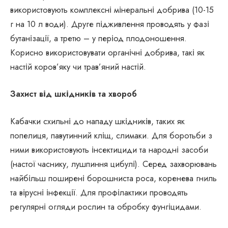
використовують комплексні мінеральні добрива (10-15
г на 10 л води). Друге підживлення проводять у фазі
бутанізації, а третю – у період плодоношення.
Корисно використовувати органічні добрива, такі як
настій коров’яку чи трав’яний настій.
Захист від шкідників та хвороб
Кабачки схильні до нападу шкідників, таких як
попелиця, павутинний кліщ, слимаки. Для боротьби з
ними використовують інсектициди та народні засоби
(настої часнику, лушпиння цибулі). Серед захворювань
найбільш поширені борошниста роса, коренева гниль
та вірусні інфекції. Для профілактики проводять
регулярні огляди рослин та обробку фунгіцидами.