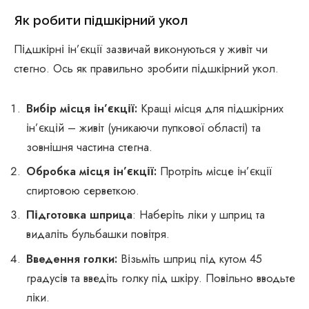
Як робити підшкірний укол
Підшкірні ін’єкції зазвичай виконуються у живіт чи
стегно. Ось як правильно зробити підшкірний укол.
Вибір місця ін’єкції:
Кращі місця для підшкірних
ін’єкцій – живіт (уникаючи пупкової області) та
зовнішня частина стегна.
Обробка місця ін’єкції:
Протріть місце ін’єкції
спиртовою серветкою.
Підготовка шприца
: Наберіть ліки у шприц та
видаліть бульбашки повітря.
Введення голки:
Візьміть шприц під кутом 45
градусів та введіть голку під шкіру. Повільно вводьте
ліки.