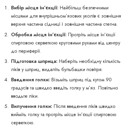
Вибір місця ін’єкції:
Найбільш безпечними
місцями для внутрішньом’язових уколів є зовнішня
верхня частина сідниці і зовнішня частина стегна.
Обробка місця ін’єкції:
Протріть місце ін’єкції
спиртовою серветкою круговими рухами від центру
до периферії.
Підготовка шприца:
Наберіть необхідну кількість
ліків у шприц, видаліть бульбашки повітря.
Введення голки:
Візьміть шприц під кутом 90
градусів та швидко введіть голку у м’яз. Повільно
вводьте ліки.
Вилучення голки:
Після введення ліків швидко
вийміть голку та протріть місце ін’єкції спиртовою
серветкою.