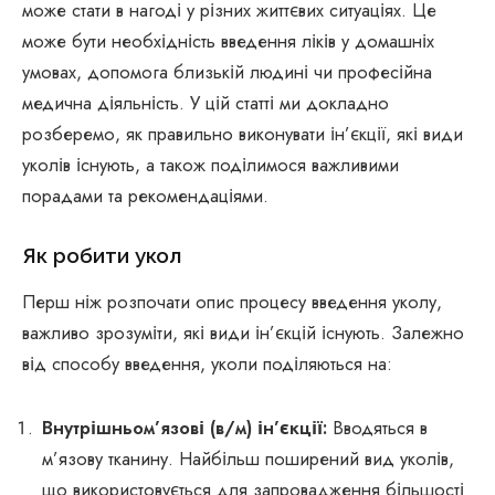
може стати в нагоді у різних життєвих ситуаціях. Це
може бути необхідність введення ліків у домашніх
умовах, допомога близькій людині чи професійна
медична діяльність. У цій статті ми докладно
розберемо, як правильно виконувати ін’єкції, які види
уколів існують, а також поділимося важливими
порадами та рекомендаціями.
Як робити укол
Перш ніж розпочати опис процесу введення уколу,
важливо зрозуміти, які види ін’єкцій існують. Залежно
від способу введення, уколи поділяються на:
Внутрішньом’язові (в/м) ін’єкції:
Вводяться в
м’язову тканину. Найбільш поширений вид уколів,
що використовується для запровадження більшості