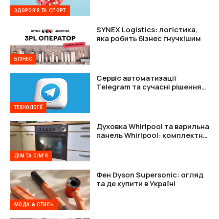
ЗДОРОВ'Я ТА СПОРТ
SYNEX Logistics: логістика,
яка робить бізнес гнучкішим
БІЗНЕС
Сервіс автоматизації
Telegram та сучасні рішення
для захисту акаунтів
ТЕХНОЛОГІЇ
Духовка Whirlpool та варильна
панель Whirlpool: комплектне
рішення
ДІМ ТА СІМ'Я
Фен Dyson Supersonic: огляд
та де купити в Україні
МОДА & СТИЛЬ