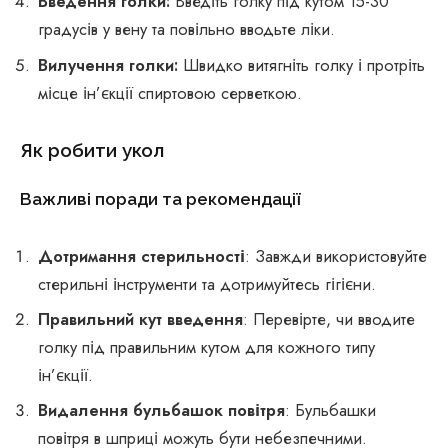
Введення голки:
Введіть голку під кутом 15-30
градусів у вену та повільно вводьте ліки.
Вилучення голки:
Швидко витягніть голку і протріть
місце ін’єкції спиртовою серветкою.
Як робити укол
Важливі поради та рекомендації
Дотримання стерильності
: Завжди використовуйте
стерильні інструменти та дотримуйтесь гігієни.
Правильний кут введення
: Перевірте, чи вводите
голку під правильним кутом для кожного типу
ін’єкції.
Видалення бульбашок повітря
: Бульбашки
повітря в шприці можуть бути небезпечними.