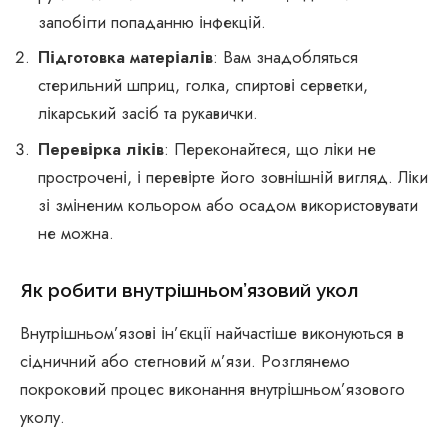
запобігти попаданню інфекцій.
Підготовка матеріалів
: Вам знадобляться
стерильний шприц, голка, спиртові серветки,
лікарський засіб та рукавички.
Перевірка ліків
: Переконайтеся, що ліки не
прострочені, і перевірте його зовнішній вигляд. Ліки
зі зміненим кольором або осадом використовувати
не можна.
Як робити внутрішньом’язовий укол
Внутрішньом’язові ін’єкції найчастіше виконуються в
сідничний або стегновий м’язи. Розглянемо
покроковий процес виконання внутрішньом’язового
уколу.