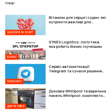
товар.
Вітаміни для серця і судин: які
нутрієнти важливі для
підтримки організму
ЗДОРОВ'Я ТА СПОРТ
SYNEX Logistics: логістика,
яка робить бізнес гнучкішим
БІЗНЕС
Сервіс автоматизації
Telegram та сучасні рішення
для захисту акаунтів
ТЕХНОЛОГІЇ
Духовка Whirlpool та варильна
панель Whirlpool: комплектне
рішення
ДІМ ТА СІМ'Я