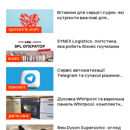
Вітаміни для серця і судин: які
нутрієнти важливі для
підтримки організму
ЗДОРОВ'Я ТА СПОРТ
SYNEX Logistics: логістика,
яка робить бізнес гнучкішим
БІЗНЕС
Сервіс автоматизації
Telegram та сучасні рішення
для захисту акаунтів
ТЕХНОЛОГІЇ
Духовка Whirlpool та варильна
панель Whirlpool: комплектне
рішення
ДІМ ТА СІМ'Я
Фен Dyson Supersonic: огляд