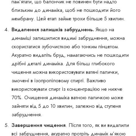
пам’ятати, що балончик не повинен бути надто
близьким до динаміка, щоб не пошкодити його
мембрану. Цей етап займе трохи більше 5 хвилин.
Видалення залишків забруднень.
Якщо на
динаміці залишилися видимі забруднення, можна
скористатися зубочисткою або тонким пінцетом.
Акуратно видаліть бруд, намагаючись не пошкодити
дрібні деталі динаміка. Для більш глибокого
чищення можна використовувати ватяні палички,
змочені в ізопропіловому спирті. Важливо
використовувати спирт із концентрацією не нижче
70%. Очищення динаміка ватною паличкою може
зайняти від 5 до 10 хвилин, залежно від ступеня
забруднення.
Завершення чищення
. Після того, як ви видалили
всі забруднення, акуратно протріть динамік м’якою