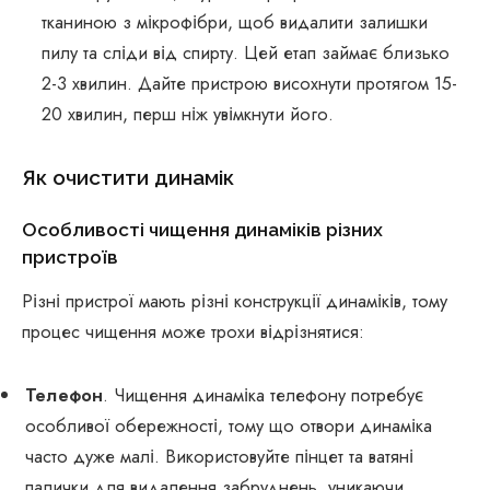
тканиною з мікрофібри, щоб видалити залишки
пилу та сліди від спирту. Цей етап займає близько
2-3 хвилин. Дайте пристрою висохнути протягом 15-
20 хвилин, перш ніж увімкнути його.
Як очистити динамік
Особливості чищення динаміків різних
пристроїв
Різні пристрої мають різні конструкції динаміків, тому
процес чищення може трохи відрізнятися:
Телефон
. Чищення динаміка телефону потребує
особливої ​​обережності, тому що отвори динаміка
часто дуже малі. Використовуйте пінцет та ватяні
палички для видалення забруднень, уникаючи