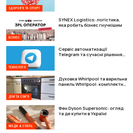
підтримки організму
ЗДОРОВ'Я ТА СПОРТ
SYNEX Logistics: логістика,
яка робить бізнес гнучкішим
БІЗНЕС
Сервіс автоматизації
Telegram та сучасні рішення
для захисту акаунтів
ТЕХНОЛОГІЇ
Духовка Whirlpool та варильна
панель Whirlpool: комплектне
рішення
ДІМ ТА СІМ'Я
Фен Dyson Supersonic: огляд
та де купити в Україні
МОДА & СТИЛЬ