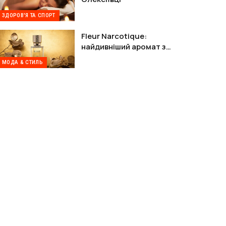
ЗДОРОВ'Я ТА СПОРТ
Fleur Narcotique:
найдивніший аромат з
Парижа, від якого не можна
МОДА & СТИЛЬ
відійти