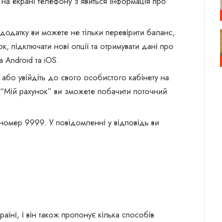
д на екрані телефону з’явиться інформація про
додатку ви можете не тільки перевірити баланс,
к, підключати нові опції та отримувати дані про
 Android та iOS.
або увійдіть до свого особистого кабінету на
і “Мій рахунок” ви зможете побачити поточний
 номер 9999. У повідомленні у відповідь ви
їні, і він також пропонує кілька способів