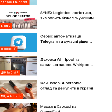
ЗДОРОВ'Я ТА СПОРТ
SYNEX Logistics: логістика,
яка робить бізнес гнучкішим
БІЗНЕС
Сервіс автоматизації
Telegram та сучасні рішення
для захисту акаунтів
ТЕХНОЛОГІЇ
Духовка Whirlpool та
варильна панель Whirlpool:
комплектне рішення
ДІМ ТА СІМ'Я
Фен Dyson Supersonic:
огляд та де купити в Україні
МОДА & СТИЛЬ
Масаж в Харкові на
Олексіївці