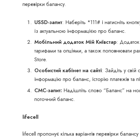
перевірки балансу.
USSD-запит
: Наберіть *111# і натисніть кноп
із актуальною інформацією про баланс.
Мобільний додаток Мій Київстар
: Додаток
тарифами та опціями, а також поповнювати ра
Store.
Особистий кабінет на сайті
: Зайдіть у свій
інформацію про баланс, історію платежів та п
СМС-запит:
Надішліть слово “Баланс” на ном
поточний баланс.
lifecell
lifecell пропонує кілька варіантів перевірки балан