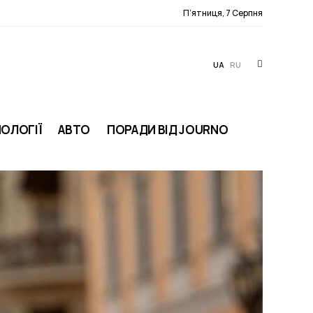
П’ятниця, 7 Серпня
UA
RU
ОЛОГІЇ
АВТО
ПОРАДИ ВІД JOURNO