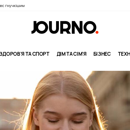
нес гнучкішим
ЗДОРОВ’Я ТА СПОРТ
ДІМ ТА СІМ’Я
БІЗНЕС
ТЕХН