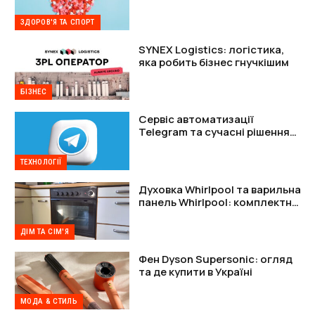
підтримки організму
ЗДОРОВ'Я ТА СПОРТ
SYNEX Logistics: логістика,
яка робить бізнес гнучкішим
БІЗНЕС
Сервіс автоматизації
Telegram та сучасні рішення
для захисту акаунтів
ТЕХНОЛОГІЇ
Духовка Whirlpool та варильна
панель Whirlpool: комплектне
рішення
ДІМ ТА СІМ'Я
Фен Dyson Supersonic: огляд
та де купити в Україні
МОДА & СТИЛЬ