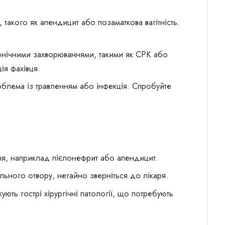
акого як апендицит або позаматкова вагітність.
ронічними захворюваннями, такими як СРК або
ія фахівця.
блема із травленням або інфекція. Спробуйте
ня, наприклад пієлонефрит або апендицит.
ального отвору, негайно зверніться до лікаря.
ють гострі хірургічні патології, що потребують