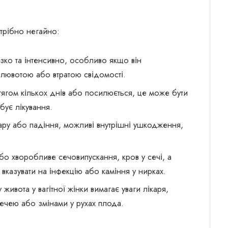
отрібно негайно:
ізко та інтенсивно, особливо якщо він
лювотою або втратою свідомості.
ягом кількох днів або посилюється, це може бути
бує лікування.
ару або падіння, можливі внутрішні ушкодження,
о хворобливе сечовипускання, кров у сечі, а
вказувати на інфекцію або каміння у нирках.
живота у вагітної жінки вимагає уваги лікаря,
ечею або змінами у рухах плода.