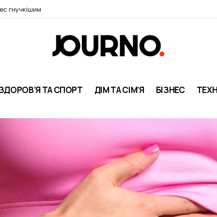
нес гнучкішим
ЗДОРОВ’Я ТА СПОРТ
ДІМ ТА СІМ’Я
БІЗНЕС
ТЕХН