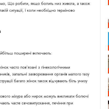
немо, Що робити, якщо болить низ живота, а також
акій ситуації, і коли необхідно терміново
а
Найбільш поширені включають:
жінок часто пов’язані з гінекологічними
ників, запальні захворювання органів малого тазу
струації багато жінок також відчувають біль унизу
чового міхура або нирок можуть викликати болючі
ючають часте сечовипускання, печіння при