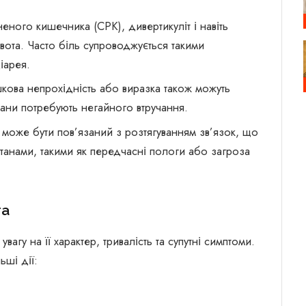
ного кишечника (СРК), дивертикуліт і навіть
вота. Часто біль супроводжується такими
іарея.
кова непрохідність або виразка також можуть
ани потребують негайного втручання.
та може бути пов’язаний з розтягуванням зв’язок, що
танами, такими як передчасні пологи або загроза
та
агу на її характер, тривалість та супутні симптоми.
ьші дії: