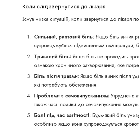
Коли слід звернутися до лікаря
Існує низка ситуацій, коли звернутися до лікаря п
Сильний, раптовий біль
: Якщо біль виник р
супроводжується підвищенням температури, б
Тривалий біль:
Якщо біль не проходить прот
ознакою хронічного захворювання, яке потре
Біль після травми:
Якщо біль виник після уд
які потребують обстеження.
Проблеми з сечовипусканням:
Утруднене аб
також часті позиви до сечовипускання можуть 
Болі під час вагітності:
Будь-який біль унизу 
особливо якщо вона супроводжується кровот