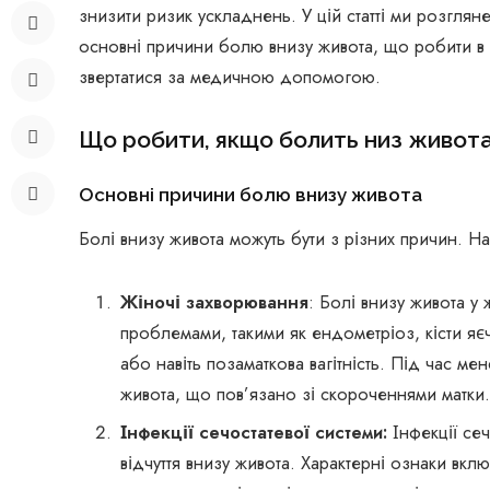
знизити ризик ускладнень. У цій статті ми розгля
основні причини болю внизу живота, що робити в т
звертатися за медичною допомогою.
Що робити, якщо болить низ живот
Основні причини болю внизу живота
Болі внизу живота можуть бути з різних причин. 
Жіночі захворювання
: Болі внизу живота у 
проблемами, такими як ендометріоз, кісти яєч
або навіть позаматкова вагітність. Під час мен
живота, що пов’язано зі скороченнями матки.
Інфекції сечостатевої системи:
Інфекції се
відчуття внизу живота. Характерні ознаки вкл