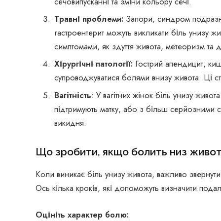
сечовипусканні та зміни кольору сечі.
Травні проблеми:
Запори, синдром подразне
гастроентерит можуть викликати біль унизу жи
симптомами, як здуття живота, метеоризм та д
Хірургічні патології:
Гострий апендицит, киш
супроводжуватися болями внизу живота. Ці ст
Вагітність
: У вагітних жінок біль унизу живо
підтримують матку, або з більш серйозними с
викидня.
Що зробити, якщо болить низ живо
Коли виникає біль унизу живота, важливо звернути ув
Ось кілька кроків, які допоможуть визначити подал
Оцініть характер болю: