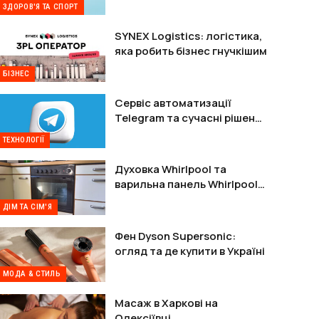
ЗДОРОВ'Я ТА СПОРТ
SYNEX Logistics: логістика,
яка робить бізнес гнучкішим
БІЗНЕС
Сервіс автоматизації
Telegram та сучасні рішення
для захисту акаунтів
ТЕХНОЛОГІЇ
Духовка Whirlpool та
варильна панель Whirlpool:
комплектне рішення
ДІМ ТА СІМ'Я
Фен Dyson Supersonic:
огляд та де купити в Україні
МОДА & СТИЛЬ
Масаж в Харкові на
Олексіївці