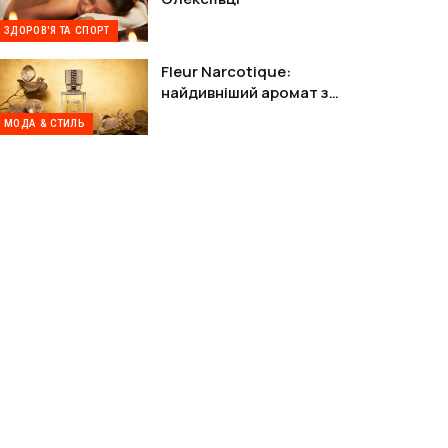
ЗДОРОВ'Я ТА СПОРТ
Fleur Narcotique:
найдивніший аромат з
Парижа, від якого не можна
МОДА & СТИЛЬ
відійти