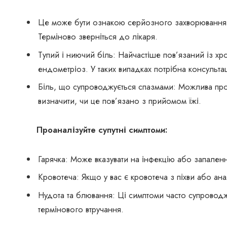
Це може бути ознакою серйозного захворювання, т
Терміново зверніться до лікаря.
Тупий і ниючий біль: Найчастіше пов’язаний із х
ендометріоз. У таких випадках потрібна консультац
Біль, що супроводжується спазмами: Можлива про
визначити, чи це пов’язано з прийомом їжі.
Проаналізуйте супутні симптоми:
Гарячка: Може вказувати на інфекцію або запален
Кровотеча: Якщо у вас є кровотеча з піхви або ан
Нудота та блювання: Ці симптоми часто супроводжу
термінового втручання.