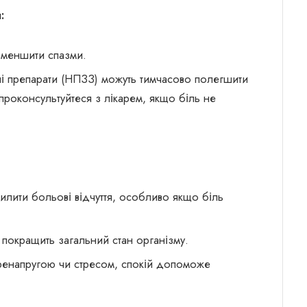
:
зменшити спазми.
і препарати (НПЗЗ) можуть тимчасово полегшити
проконсультуйтеся з лікарем, якщо біль не
силити больові відчуття, особливо якщо біль
покращить загальний стан організму.
ренапругою чи стресом, спокій допоможе