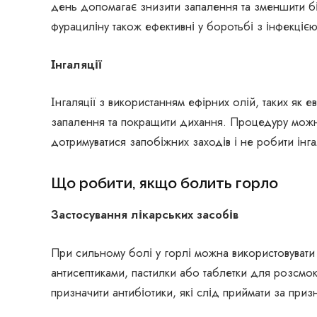
день допомагає знизити запалення та зменшити бі
фурациліну також ефективні у боротьбі з інфекцією
Інгаляції
Інгаляції з використанням ефірних олій, таких як е
запалення та покращити дихання. Процедуру можн
дотримуватися запобіжних заходів і не робити інг
Що робити, якщо болить горло
Застосування лікарських засобів
При сильному болі у горлі можна використовувати б
антисептиками, пастилки або таблетки для розсмок
призначити антибіотики, які слід приймати за приз