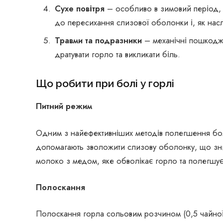
Сухе повітря
– особливо в зимовий період, 
до пересихання слизової оболонки і, як насл
Травми та подразники
– механічні пошкодже
дратувати горло та викликати біль.
Що робити при болі у горлі
Питний режим
Одним з найефективніших методів полегшення болю в
допомагають зволожити слизову оболонку, що зн
молоко з медом, яке обволікає горло та полегшує
Полоскання
Полоскання горла сольовим розчином (0,5 чайної л