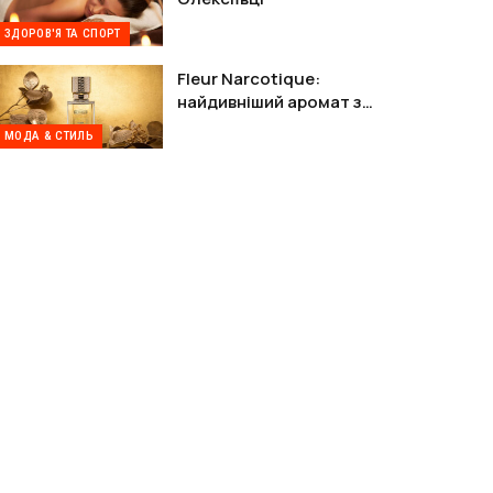
ЗДОРОВ'Я ТА СПОРТ
Fleur Narcotique:
найдивніший аромат з
Парижа, від якого не можна
МОДА & СТИЛЬ
відійти