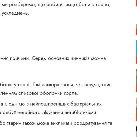
татті ми розберемо, що робити, якщо болить горло,
ку ускладнень.
чення причини. Серед основних чинників можна
лю у горлі. Такі захворювання, як застуда, грип
аленням слизової оболонки горла.
на є однією з найпоширеніших бактеріальних
отребує негайного лікування антибіотиками.
бо тварин також може викликати роздратування та