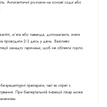
ль. Антисептичні розчини на основі соди або
.
вкаліпт, м’ята або лаванда, допомагають зняти
а проводити 2-3 десь у день. Важливо
аляції занадто гарячими, щоб не обпекти горло.
езрецептурні препарати, такі як спреї з
тування. При бактеріальній інфекції лікар може
наченням.