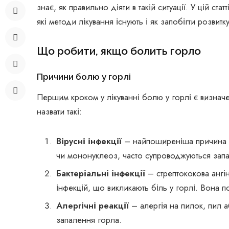
знає, як правильно діяти в такій ситуації. У цій с
які методи лікування існують і як запобігти розвит
Що робити, якщо болить горло
Причини болю у горлі
Першим кроком у лікуванні болю у горлі є визна
назвати такі:
Вірусні інфекції
– найпоширеніша причина бо
чи мононуклеоз, часто супроводжуються зап
Бактеріальні інфекції
– стрептококова ангі
інфекцій, що викликають біль у горлі. Вона п
Алергічні реакції
– алергія на пилок, пил а
запалення горла.