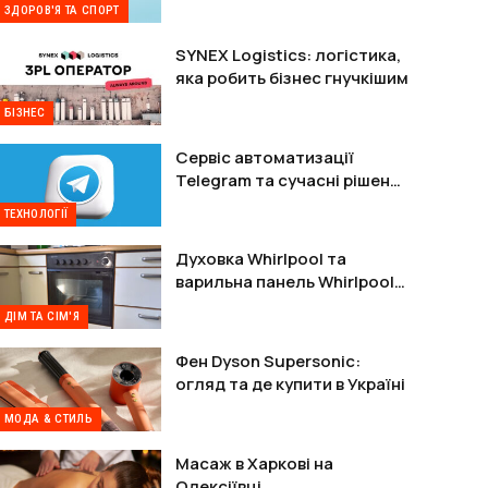
ЗДОРОВ'Я ТА СПОРТ
SYNEX Logistics: логістика,
яка робить бізнес гнучкішим
БІЗНЕС
Сервіс автоматизації
Telegram та сучасні рішення
для захисту акаунтів
ТЕХНОЛОГІЇ
Духовка Whirlpool та
варильна панель Whirlpool:
комплектне рішення
ДІМ ТА СІМ'Я
Фен Dyson Supersonic:
огляд та де купити в Україні
МОДА & СТИЛЬ
Масаж в Харкові на
Олексіївці