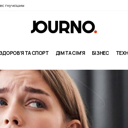
нес гнучкішим
ЗДОРОВ’Я ТА СПОРТ
ДІМ ТА СІМ’Я
БІЗНЕС
ТЕХН