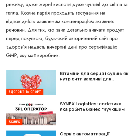
режиму, адже жирні кислоти дуже чутливі до світла та
тепла. Кожна партія проходить тестування на
відповідність заявленим концентраціям активних
речовин. Для тих, хто звик детально вивчати продукт
перед покупкою, будь-який авторитетний сайт про
здоров’я надасть вичерпні дані про сертифікацію
GMP, яку має виробник.
Вітаміни для серця і судин: які
нутрієнти важливі для
підтримки організму
ЗДОРОВ'Я ТА СПОРТ
SYNEX Logistics: логістика,
яка робить бізнес гнучкішим
БІЗНЕС
Сервіс автоматизації