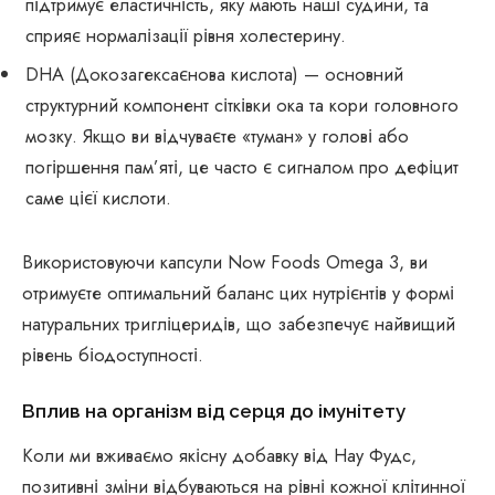
підтримує еластичність, яку мають наші судини, та
сприяє нормалізації рівня холестерину.
DHA (Докозагексаєнова кислота) — основний
структурний компонент сітківки ока та кори головного
мозку. Якщо ви відчуваєте «туман» у голові або
погіршення пам’яті, це часто є сигналом про дефіцит
саме цієї кислоти.
Використовуючи капсули Now Foods Omega 3, ви
отримуєте оптимальний баланс цих нутрієнтів у формі
натуральних тригліцеридів, що забезпечує найвищий
рівень біодоступності.
Вплив на організм від серця до імунітету
Коли ми вживаємо якісну добавку від Нау Фудс,
позитивні зміни відбуваються на рівні кожної клітинної