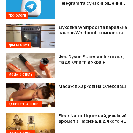
Telegram та сучасні рішення
для захисту акаунтів
ТЕХНОЛОГІЇ
Духовка Whirlpool та варильна
панель Whirlpool: комплектне
рішення
ДІМ ТА СІМ'Я
Фен Dyson Supersonic: огляд
та де купити в Україні
МОДА & СТИЛЬ
Масаж в Харкові на Олексіївці
ЗДОРОВ'Я ТА СПОРТ
Fleur Narcotique: найдивніший
аромат з Парижа, від якого не
можна відійти