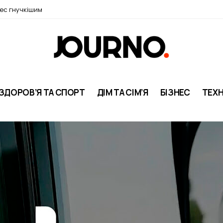
нес гнучкішим
ЗДОРОВ’Я ТА СПОРТ
ДІМ ТА СІМ’Я
БІЗНЕС
ТЕХН