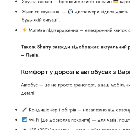
Зручна оплата — бронюйте квиток онлайн
карт
Живе спілкування —
диспетчери відповідають 2
будь-якій ситуації.
Миттєве підтвердження — електронний квиток 
Також Sharry завжди відображає актуальний 
– Львів
.
Комфорт у дорозі в автобусах з Ва
Автобус — це не просто транспорт, а ваш мобільни
деталі:
Кондиціонер і обігрів — незалежно від сезону
Wi-Fi (де дозволяє покриття) — для чатів, пошт