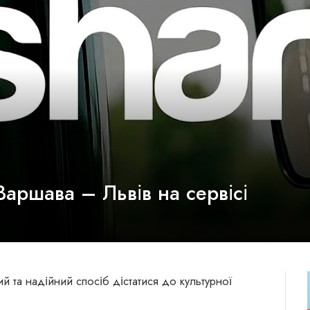
аршава – Львів на сервісі
 та надійний спосіб дістатися до культурної