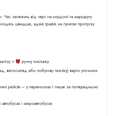
. Час залежить від черг на кордоні та маршруту
оходять швидше, адже трафік на пунктах пропуску
валізу +
ручну поклажу.
, велосипед або побутову техніку) варто уточнити
ині рейсів — у переносках і лише за попередньою
автобусах і мікроавтобусах.