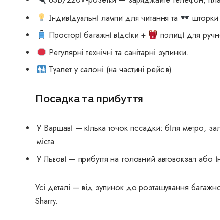
USB/220V-розетки — заряджайте телефон, пла
Індивідуальні лампи для читання та
шторки 
Просторі багажні відсіки +
полиці для ручно
Регулярні технічні та санітарні зупинки.
Туалет у салоні (на частині рейсів).
Посадка та прибуття
У Варшаві — кілька точок посадки: біля метро, зал
міста.
У Львові — прибуття на головний автовокзал або ін
Усі деталі — від зупинок до розташування багажно
Sharry.