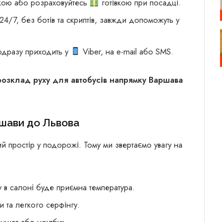
кою або розраховуйтесь
готівкою при посадці.
4/7, без ботів та скриптів, завжди допоможуть у
одразу приходить у
Viber, на e-mail або SMS.
розклад руху для автобусів напрямку Варшава
ршави до Львова
й простір у подорожі. Тому ми звертаємо увагу на
 в салоні буде приємна температура.
и та легкого серфінгу.