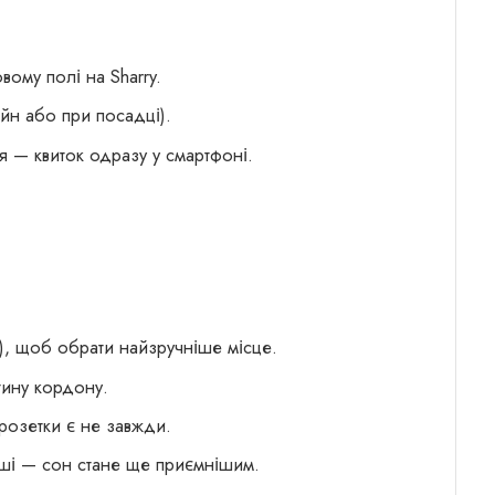
вому полі на Sharry.
айн або при посадці).
 — квиток одразу у смартфоні.
), щоб обрати найзручніше місце.
тину кордону.
розетки є не завжди.
руші — сон стане ще приємнішим.