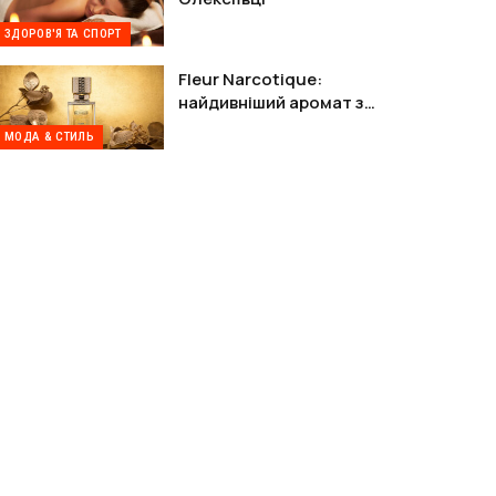
ЗДОРОВ'Я ТА СПОРТ
Fleur Narcotique:
найдивніший аромат з
Парижа, від якого не можна
МОДА & СТИЛЬ
відійти