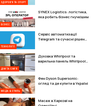
ЗДОРОВ'Я ТА СПОРТ
SYNEX Logistics: логістика,
яка робить бізнес гнучкішим
БІЗНЕС
Сервіс автоматизації
Telegram та сучасні рішення
для захисту акаунтів
ТЕХНОЛОГІЇ
Духовка Whirlpool та
варильна панель Whirlpool:
комплектне рішення
ДІМ ТА СІМ'Я
Фен Dyson Supersonic:
огляд та де купити в Україні
МОДА & СТИЛЬ
Масаж в Харкові на
Олексіївці