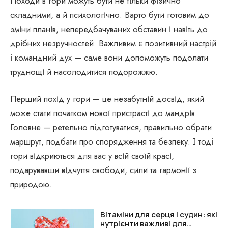
Походи в гори можуть бути не тільки фізично
складними, а й психологічно. Варто бути готовим до
зміни планів, непередбачуваних обставин і навіть до
дрібних незручностей. Важливим є позитивний настрій
і командний дух — саме вони допоможуть подолати
труднощі й насолодитися подорожжю.
Перший похід у гори — це незабутній досвід, який
може стати початком нової пристрасті до мандрів.
Головне — ретельно підготуватися, правильно обрати
маршрут, подбати про спорядження та безпеку. І тоді
гори відкриються для вас у всій своїй красі,
подарувавши відчуття свободи, сили та гармонії з
природою.
Вітаміни для серця і судин: які
нутрієнти важливі для