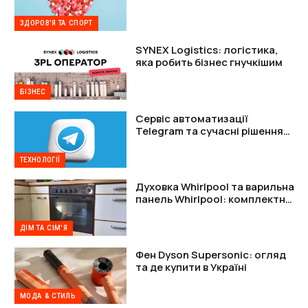
підтримки організму
ЗДОРОВ'Я ТА СПОРТ
SYNEX Logistics: логістика,
яка робить бізнес гнучкішим
БІЗНЕС
Сервіс автоматизації
Telegram та сучасні рішення
для захисту акаунтів
ТЕХНОЛОГІЇ
Духовка Whirlpool та варильна
панель Whirlpool: комплектне
рішення
ДІМ ТА СІМ'Я
Фен Dyson Supersonic: огляд
та де купити в Україні
МОДА & СТИЛЬ