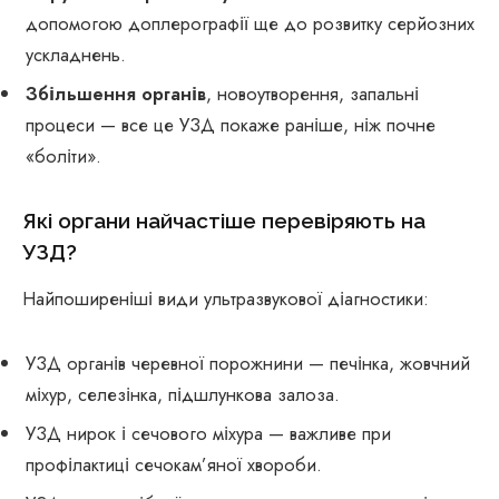
допомогою доплерографії ще до розвитку серйозних
ускладнень.
Збільшення органів
, новоутворення, запальні
процеси — все це УЗД покаже раніше, ніж почне
«боліти».
Які органи найчастіше перевіряють на
УЗД?
Найпоширеніші види ультразвукової діагностики:
УЗД органів черевної порожнини — печінка, жовчний
міхур, селезінка, підшлункова залоза.
УЗД нирок і сечового міхура — важливе при
профілактиці сечокам’яної хвороби.