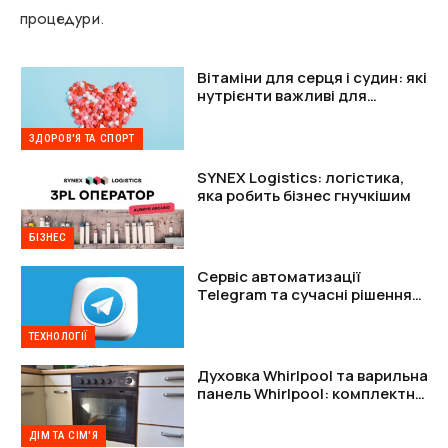
процедури.
Вітаміни для серця і судин: які
нутрієнти важливі для
підтримки організму
ЗДОРОВ'Я ТА СПОРТ
SYNEX Logistics: логістика,
яка робить бізнес гнучкішим
БІЗНЕС
Сервіс автоматизації
Telegram та сучасні рішення
для захисту акаунтів
ТЕХНОЛОГІЇ
Духовка Whirlpool та варильна
панель Whirlpool: комплектне
рішення
ДІМ ТА СІМ'Я