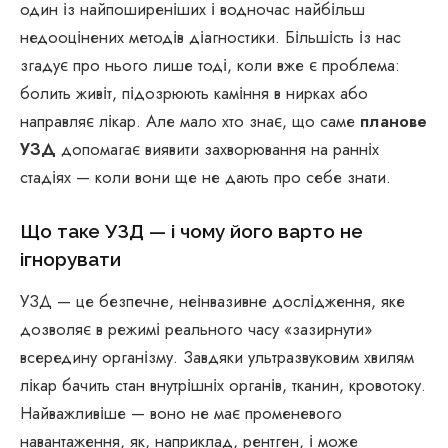
один із найпоширеніших і водночас найбільш
недооцінених методів діагностики. Більшість із нас
згадує про нього лише тоді, коли вже є проблема:
болить живіт, підозрюють каміння в нирках або
направляє лікар. Але мало хто знає, що саме
планове
УЗД
допомагає виявити захворювання на ранніх
стадіях — коли вони ще не дають про себе знати.
Що таке УЗД — і чому його варто не
ігнорувати
УЗД — це безпечне, неінвазивне дослідження, яке
дозволяє в режимі реального часу «зазирнути»
всередину організму. Завдяки ультразвуковим хвилям
лікар бачить стан внутрішніх органів, тканин, кровотоку.
Найважливіше — воно не має променевого
навантаження, як, наприклад, рентген, і може