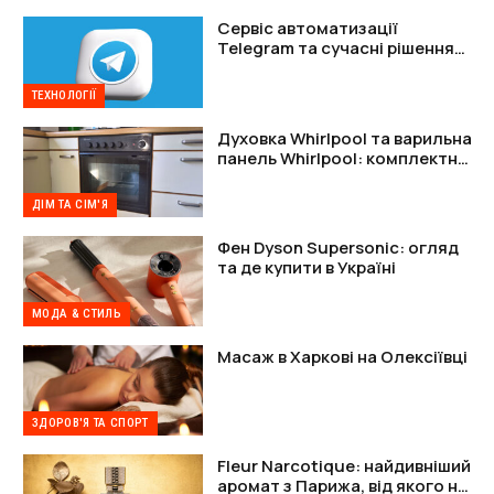
Сервіс автоматизації
Telegram та сучасні рішення
для захисту акаунтів
ТЕХНОЛОГІЇ
Духовка Whirlpool та варильна
панель Whirlpool: комплектне
рішення
ДІМ ТА СІМ'Я
Фен Dyson Supersonic: огляд
та де купити в Україні
МОДА & СТИЛЬ
Масаж в Харкові на Олексіївці
ЗДОРОВ'Я ТА СПОРТ
Fleur Narcotique: найдивніший
аромат з Парижа, від якого не