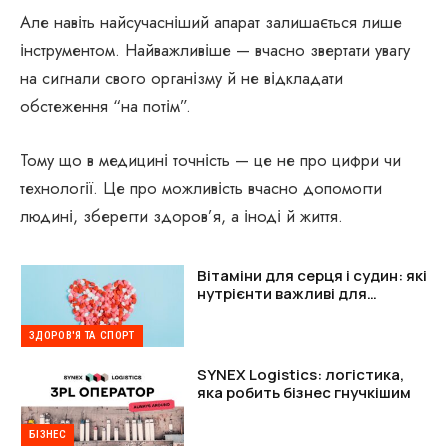
Але навіть найсучасніший апарат залишається лише
інструментом. Найважливіше — вчасно звертати увагу
на сигнали свого організму й не відкладати
обстеження “на потім”.
Тому що в медицині точність — це не про цифри чи
технології. Це про можливість вчасно допомогти
людині, зберегти здоров’я, а іноді й життя.
Вітаміни для серця і судин: які
нутрієнти важливі для
підтримки організму
ЗДОРОВ'Я ТА СПОРТ
SYNEX Logistics: логістика,
яка робить бізнес гнучкішим
БІЗНЕС