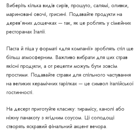
Виберіть кілька видів сирів, прошуто, салямі, оливки,
мариновані овочі, грисині. Подавайте продукти на
дерев’яних дощечках — так, як це роблять у сімейних
ресторанах Італії.
Паста й піца у форматі «для компанії» зроблять стіл ще
більш атмосферним. Важливо вибрати для цих страв
якісні продукти, а от рецепти можуть бути зовсім
простими. Подавайте страви для спільного частування
на великих керамічних тарілках — це символ італійської
гостинності.
На десерт приготуйте класику: тирамісу, канолі або
ніжну панакоту з ягідним соусом. Ці солодощі
створять яскравий фінальний акцент вечора.