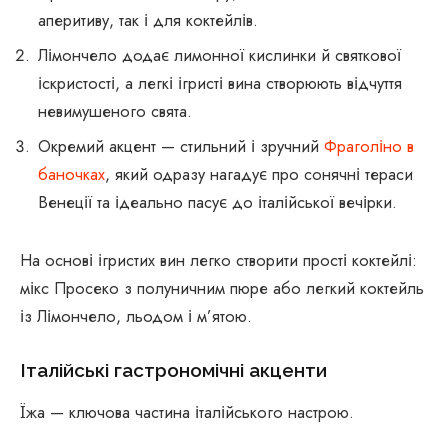
аперитиву, так і для коктейлів.
Лімончело додає лимонної кислинки й святкової
іскристості, а легкі ігристі вина створюють відчуття
невимушеного свята.
Окремий акцент — стильний і зручний
Фраголіно в
баночках
, який одразу нагадує про сонячні тераси
Венеції та ідеально пасує до італійської вечірки.
На основі ігристих вин легко створити прості коктейлі:
мікс Просеко з полуничним пюре або легкий коктейль
із Лімончело, льодом і м’ятою.
Італійські гастрономічні акценти
Їжа — ключова частина італійського настрою.