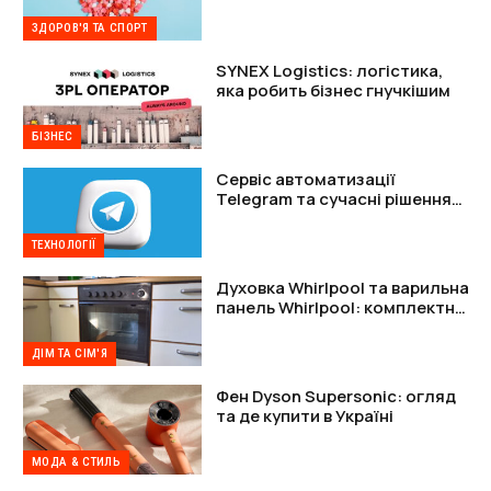
підтримки організму
ЗДОРОВ'Я ТА СПОРТ
SYNEX Logistics: логістика,
яка робить бізнес гнучкішим
БІЗНЕС
Сервіс автоматизації
Telegram та сучасні рішення
для захисту акаунтів
ТЕХНОЛОГІЇ
Духовка Whirlpool та варильна
панель Whirlpool: комплектне
рішення
ДІМ ТА СІМ'Я
Фен Dyson Supersonic: огляд
та де купити в Україні
МОДА & СТИЛЬ