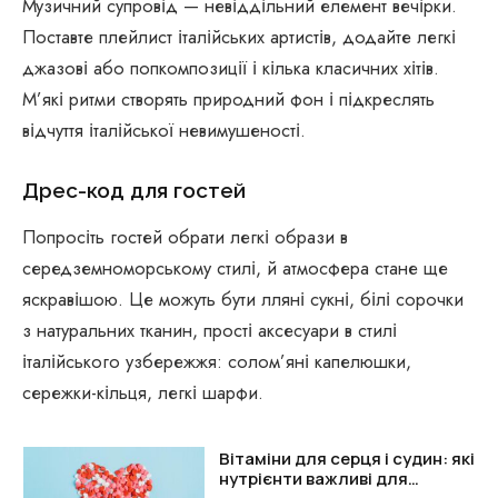
Музичний супровід — невіддільний елемент вечірки.
Поставте плейлист італійських артистів, додайте легкі
джазові або попкомпозиції і кілька класичних хітів.
М’які ритми створять природний фон і підкреслять
відчуття італійської невимушеності.
Дрес-код для гостей
Попросіть гостей обрати легкі образи в
середземноморському стилі, й атмосфера стане ще
яскравішою. Це можуть бути лляні сукні, білі сорочки
з натуральних тканин, прості аксесуари в стилі
італійського узбережжя: солом’яні капелюшки,
сережки-кільця, легкі шарфи.
Вітаміни для серця і судин: які
нутрієнти важливі для