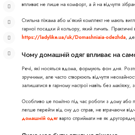
впливає не лише на комфорт, а й на відчуття зібра
Стильна піжама або м’який комплект не мають вигл
гарної посадки й кольору, який личить. Практичні
https://ladylike.ua/uk/Domashniaia-odezhda
, де
Чому домашній одяг впливає на сам
Речі, які носяться вдома, формують фон дня. Розт
зручними, але часто створюють відчуття неохайнос
залишатися в гарному настрої навіть без макіяжу, з
Особливо це помітно під час роботи з дому або п
легше перейти від сну до справ, не втрачаючи від
домашній одяг
варто сприймати не як другорядну