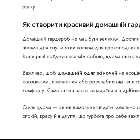
ранку.
Як створити красивий домашній га
Домашній гардероб не має бути великим. Достатньо
піжама для сну, м’який костюм для прохолодних ве
Коли речі поєднуються між собою, вдома легко ви
Важливо, щоб
домашній одяг жіночий
не асоцію
лаконічним, елегантним або розслабленим, але го
комфорту. Самооцінка часто складається з дрібни
Стиль удома — це не вимога виглядати ідеально 
спокій, красу й відчуття, що турбота про себе важли