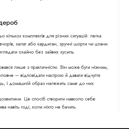
рдероб
 кількох комплектів для різних ситуацій: легка
чорів, халат або кардиган, зручні шорти чи штани.
глядати охайно без зайвих зусиль.
вався лише з практичністю. Він може бути ніжним,
ловне — відповідати настрою й давати відчуття
ць, і домашній образ належить саме до них.
щохвилини. Це спосіб створити навколо себе
ва навіть тоді, коли ніхто не бачить.