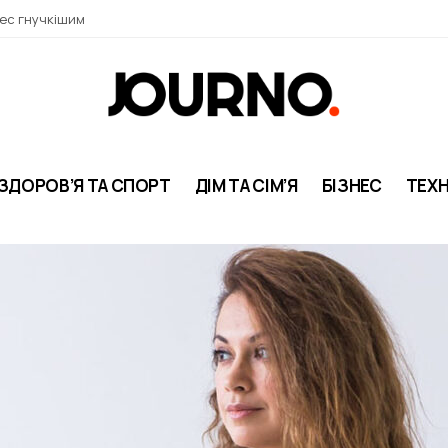
нес гнучкішим
ЗДОРОВ’Я ТА СПОРТ
ДІМ ТА СІМ’Я
БІЗНЕС
ТЕХН