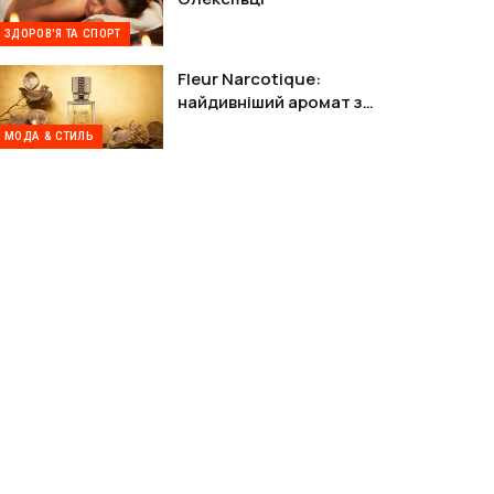
ЗДОРОВ'Я ТА СПОРТ
Fleur Narcotique:
найдивніший аромат з
Парижа, від якого не можна
МОДА & СТИЛЬ
відійти