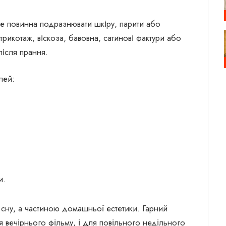
не повинна подразнювати шкіру, парити або
рикотаж, віскоза, бавовна, сатинові фактури або
після прання.
лей:
и.
 сну, а частиною домашньої естетики. Гарний
я вечірнього фільму, і для повільного недільного