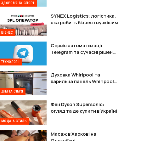
ЗДОРОВ'Я ТА СПОРТ
SYNEX Logistics: логістика,
яка робить бізнес гнучкішим
БІЗНЕС
Сервіс автоматизації
Telegram та сучасні рішення
для захисту акаунтів
ТЕХНОЛОГІЇ
Духовка Whirlpool та
варильна панель Whirlpool:
комплектне рішення
ДІМ ТА СІМ'Я
Фен Dyson Supersonic:
огляд та де купити в Україні
МОДА & СТИЛЬ
Масаж в Харкові на
Олексіївці