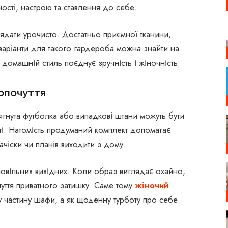
ності, настрою та ставлення до себе.
ядати урочисто. Достатньо приємної тканини,
 варіанти для такого гардероба можна знайти на
 домашній стиль поєднує зручність і жіночність.
опочуття
ягнута футболка або випадкові штани можуть бути
ті. Натомість продуманий комплект допомагає
ачіски чи планів виходити з дому.
овільних вихідних. Коли образ виглядає охайно,
чуття приватного затишку. Саме тому
жіночий
 частину шафи, а як щоденну турботу про себе.