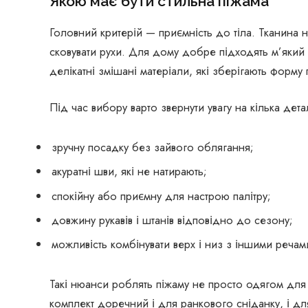
Якою має бути стильна піжама
Головний критерій — приємність до тіла. Тканина 
сковувати рухи. Для дому добре підходять м’який т
делікатні змішані матеріали, які зберігають форму 
Під час вибору варто звернути увагу на кілька дета
зручну посадку без зайвого облягання;
акуратні шви, які не натирають;
спокійну або приємну для настрою палітру;
довжину рукавів і штанів відповідно до сезону;
можливість комбінувати верх і низ з іншими речам
Такі нюанси роблять піжаму не просто одягом для
комплект доречний і для ранкового сніданку, і дл