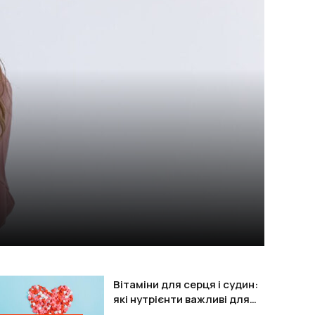
Вітаміни для серця і судин:
які нутрієнти важливі для
підтримки організму