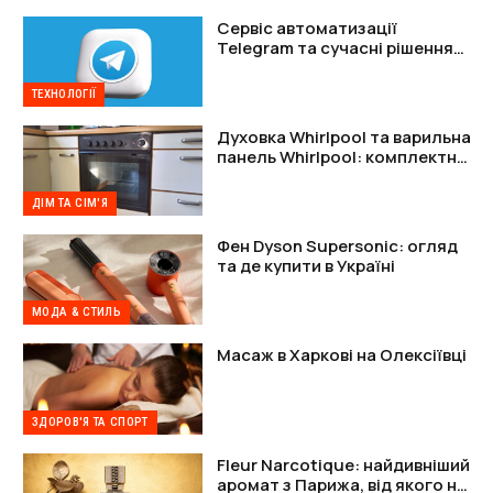
Сервіс автоматизації
Telegram та сучасні рішення
для захисту акаунтів
ТЕХНОЛОГІЇ
Духовка Whirlpool та варильна
панель Whirlpool: комплектне
рішення
ДІМ ТА СІМ'Я
Фен Dyson Supersonic: огляд
та де купити в Україні
МОДА & СТИЛЬ
Масаж в Харкові на Олексіївці
ЗДОРОВ'Я ТА СПОРТ
Fleur Narcotique: найдивніший
аромат з Парижа, від якого не