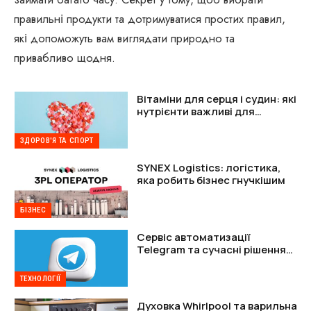
правильні продукти та дотримуватися простих правил,
які допоможуть вам виглядати природно та
привабливо щодня.
Вітаміни для серця і судин: які
нутрієнти важливі для
підтримки організму
ЗДОРОВ'Я ТА СПОРТ
SYNEX Logistics: логістика,
яка робить бізнес гнучкішим
БІЗНЕС
Сервіс автоматизації
Telegram та сучасні рішення
для захисту акаунтів
ТЕХНОЛОГІЇ
Духовка Whirlpool та варильна