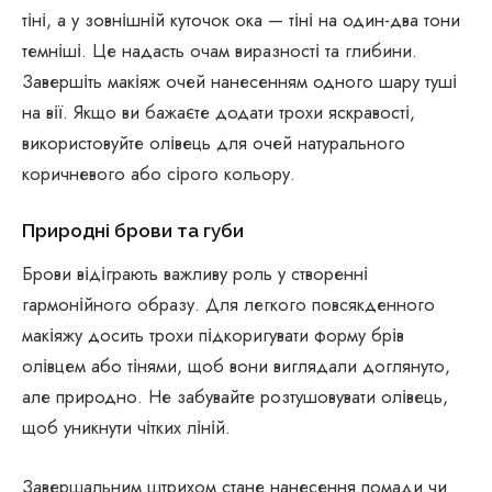
тіні, а у зовнішній куточок ока — тіні на один-два тони
темніші. Це надасть очам виразності та глибини.
Завершіть макіяж очей нанесенням одного шару туші
на вії. Якщо ви бажаєте додати трохи яскравості,
використовуйте олівець для очей натурального
коричневого або сірого кольору.
Природні брови та губи
Брови відіграють важливу роль у створенні
гармонійного образу. Для легкого повсякденного
макіяжу досить трохи підкоригувати форму брів
олівцем або тінями, щоб вони виглядали доглянуто,
але природно. Не забувайте розтушовувати олівець,
щоб уникнути чітких ліній.
Завершальним штрихом стане нанесення помади чи