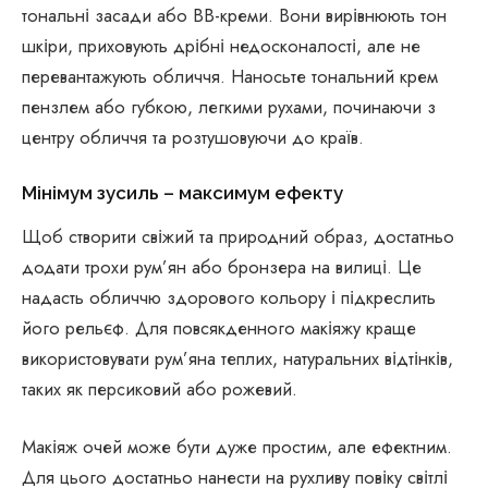
тональні засади або BB-креми. Вони вирівнюють тон
шкіри, приховують дрібні недосконалості, але не
перевантажують обличчя. Наносьте тональний крем
пензлем або губкою, легкими рухами, починаючи з
центру обличчя та розтушовуючи до країв.
Мінімум зусиль – максимум ефекту
Щоб створити свіжий та природний образ, достатньо
додати трохи рум’ян або бронзера на вилиці. Це
надасть обличчю здорового кольору і підкреслить
його рельєф. Для повсякденного макіяжу краще
використовувати рум’яна теплих, натуральних відтінків,
таких як персиковий або рожевий.
Макіяж очей може бути дуже простим, але ефектним.
Для цього достатньо нанести на рухливу повіку світлі