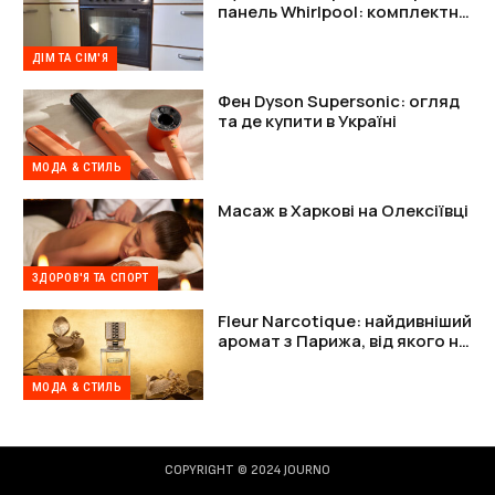
панель Whirlpool: комплектне
рішення
ДІМ ТА СІМ'Я
Фен Dyson Supersonic: огляд
та де купити в Україні
МОДА & СТИЛЬ
Масаж в Харкові на Олексіївці
ЗДОРОВ'Я ТА СПОРТ
Fleur Narcotique: найдивніший
аромат з Парижа, від якого не
можна відійти
МОДА & СТИЛЬ
COPYRIGHT © 2024 JOURNO