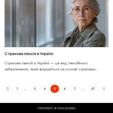
Страхова пенсія в Україні
Страхова пенсія в Україні — це вид пенсійного
забезпечення, який формується на основі страхових
внесків…
Previous
…
…
Next
1
3
4
5
6
7
47
COPYRIGHT © 2024 JOURNO