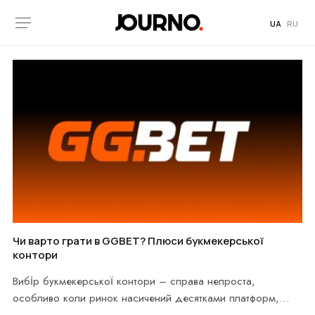
UA
RU
Чи варто грати в GGBET? Плюси букмекерської
контори
Вибір букмекерської контори – справа непроста,
особливо коли ринок насичений десятками платформ,
кожна з яких…