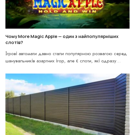
Чому More Magic Apple — один з найпопулярніших
слотів?
Ігрові автомати давно стали популярною розвагою серед
шанувальників азартних ігор, але є слоти, які одразу…